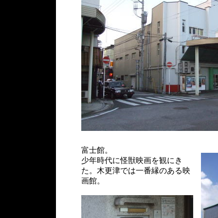
富士館。
少年時代に怪獣映画を観にき
た。木更津では一番縁のある映
画館。