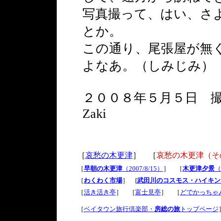
写真撮って、はい、さ
とか。
この通り、尾張屋が無
よなあ。（しみじみ）
２００８年５月５日 
Zaki
［
哀愁の木更津
］ ［
哀愁の木更津（そ
［
早朝の木更津
（2007/8/15）
］ ［
木更津夕景
（
［
わくわく市場
］ [
武田川のコスモス・ハイキン
［
活き活き亭
］ ［
富士見亭
］ ［
どでかっちゃ
［
ベイタウン旅行倶楽部・
房総の旅
トップページ