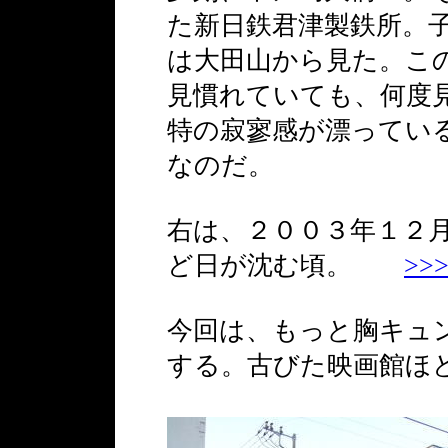
た新日鉄君津製鉄所。
は大田山から見た。こ
見慣れていても、何度
特の寂寥感が漂ってい
なのだ。
右は、２００３年１２
ど日が沈む頃。
>>
今回は、もっと胸キュ
する。古びた映画館ほ