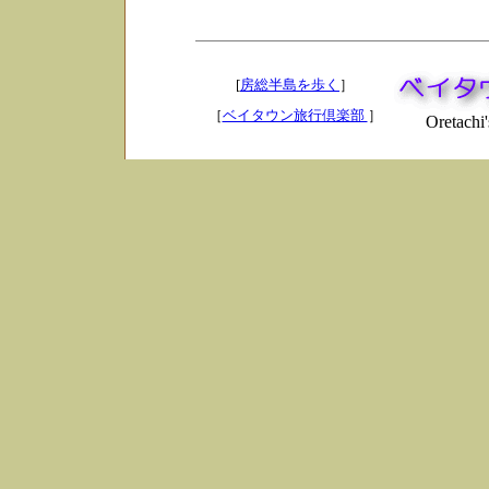
[
房総半島を歩く
］
［
ベイタウン旅行倶楽部
］
Oretachi