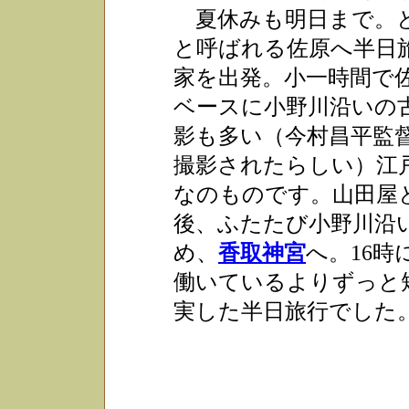
夏休みも明日まで。と
と呼ばれる佐原へ半日旅
家を出発。小一時間で
ベースに小野川沿いの
影も多い（今村昌平監
撮影されたらしい）江
なのものです。山田屋と
後、ふたたび小野川沿
め、
香取神宮
へ。16
働いているよりずっと
実した半日旅行でした